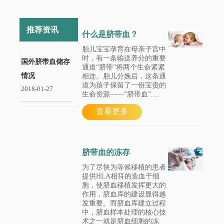
推荐资讯
什么是脐带血？
胎儿宝宝孕育在母亲子宫中
时，有一条输送养分的重要
国外脐带血储存
通道“脐带”将两个生命紧紧
情况
相连。胎儿分娩后，这条通
道为孩子保留了一份宝贵的
2018-01-27
生命资源——“脐带血”....
查看更多
脐带血的冻存
为了尽快为等候移植的患者
提供HLA相符的造血干细
胞，使脐血移植发挥更大的
作用，脐血库的建设显得越
发重要。而脐血库建立过程
中，脐血样本处理的核心技
术之一就是脐血细胞的冻