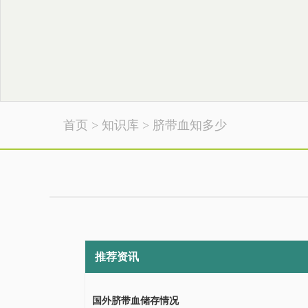
首页
>
知识库
>
脐带血知多少
推荐资讯
国外脐带血储存情况